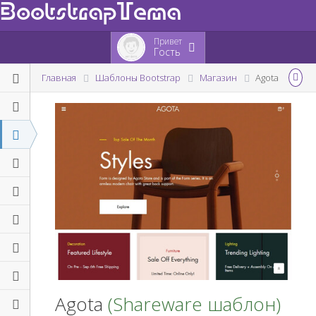
BootstrapTema
Привет
Гость
Главная
Шаблоны Bootstrap
Магазин
Agota
Agota
(Shareware шаблон)