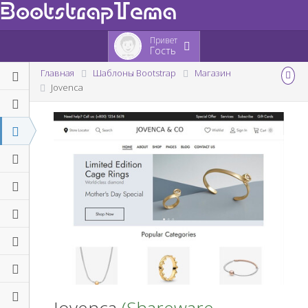
BootstrapTema
Привет
Гость
Главная
Шаблоны Bootstrap
Магазин
Jovenca