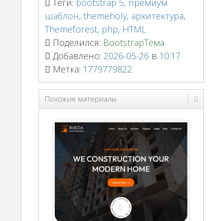
Теги:
bootstrap 5
,
премиум
шаблон
,
themeholy
,
архитектура
,
Themeforest
,
php
,
HTML
Поделился:
BootstrapТема
Добавлено:
2026-05-26
в
10:17
Метка:
1779779822
Похожие материалы