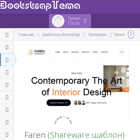
BootstrapTema
Привет
Гость
Главная
Шаблоны Bootstrap
Премиум
Faren
Faren
(Shareware шаблон)