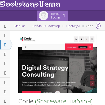
BootstrapTema
Привет
Гость
Главная
Шаблоны Bootstrap
Премиум
Corle
Corle
(Shareware шаблон)