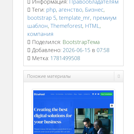
Информация:
Правообладателям
Теги:
php
,
агенство
,
Бизнес
,
bootstrap 5
,
template_mr
,
премиум
шаблон
,
Themeforest
,
HTML
,
компания
Поделился:
BootstrapТема
Добавлено:
2026-06-15
в
07:58
Метка:
1781499508
Похожие материалы