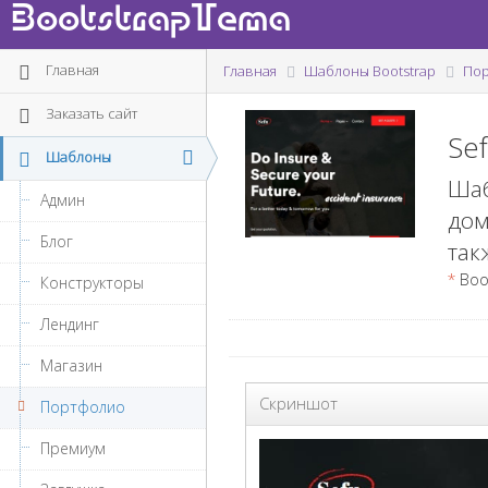
BootstrapTema
Главная
Главная
Шаблоны Bootstrap
По
Заказать сайт
Se
Шаблоны
Шаб
Админ
дом
Блог
так
*
Boot
Конструкторы
Лендинг
Магазин
Скриншот
Портфолио
Премиум