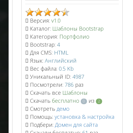
Версия:
v1.0
Каталог:
Шаблоны Bootstrap
Категория:
Портфолио
Bootstrap:
4
Для CMS:
HTML
Язык:
Английский
Вес файла:
0.5 Kb
Уникальный ID:
4987
Посмотрели:
786
раз
Скачать все
Шаблоны
Скачать
бесплатно
из
0
2
Смотреть
демо
Помощь:
установка & настройка
Подбери:
Домен для сайта
Скачали бесплатно:
61
раз