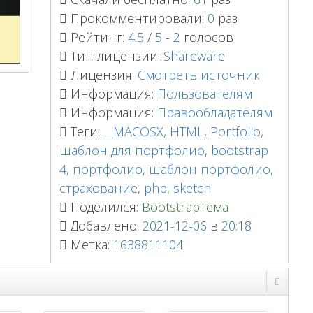
Прокомментировали:
0
раз
Рейтинг:
4.5
/
5
-
2
голосов
Тип лицензии:
Shareware
Лицензия:
Смотреть источник
Информация:
Пользователям
Информация:
Правообладателям
Теги:
__MACOSX
,
HTML
,
Portfolio
,
шаблон для портфолио
,
bootstrap
4
,
портфолио
,
шаблон портфолио
,
страхование
,
php
,
sketch
Поделился:
BootstrapТема
Добавлено:
2021-12-06
в
20:18
Метка:
1638811104