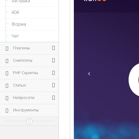
Заглушка
404
Форма
Чат
Плагины
Сниппеты
PHP Скрипты
Статьи
Нейросети
Инструменты