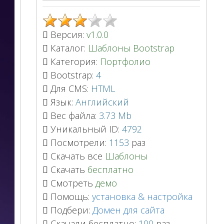
Версия:
v1.0.0
Каталог:
Шаблоны Bootstrap
Категория:
Портфолио
Bootstrap:
4
Для CMS:
HTML
Язык:
Английский
Вес файла:
3.73 Mb
Уникальный ID:
4792
Посмотрели:
1153
раз
Скачать все
Шаблоны
Скачать
бесплатно
Смотреть
демо
Помощь:
установка & настройка
Подбери:
Домен для сайта
Скачали бесплатно:
100
раз