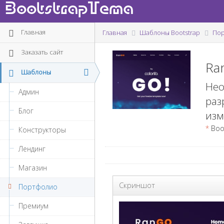
BootstrapTema
Главная
Главная
Шаблоны Bootstrap
По
Заказать сайт
Ra
Шаблоны
Нео
Админ
раз
Блог
изм
*
Boot
Конструкторы
Лендинг
Магазин
Скриншот
Портфолио
Премиум