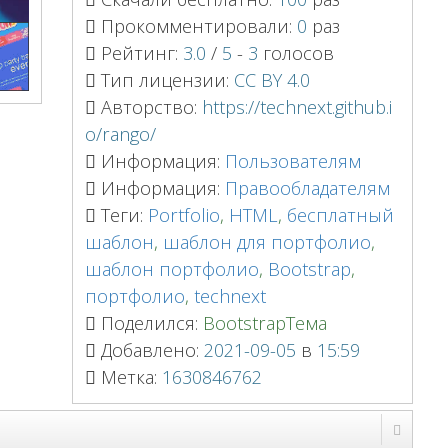
Прокомментировали:
0
раз
Рейтинг:
3.0
/
5
-
3
голосов
Тип лицензии:
CC BY 4.0
Авторство:
https://technext.github.i
o/rango/
Информация:
Пользователям
Информация:
Правообладателям
Теги:
Portfolio
,
HTML
,
бесплатный
шаблон
,
шаблон для портфолио
,
шаблон портфолио
,
Bootstrap
,
портфолио
,
technext
Поделился:
BootstrapТема
Добавлено:
2021-09-05
в
15:59
Метка:
1630846762