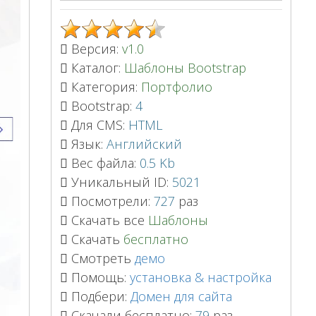
Версия:
v1.0
Каталог:
Шаблоны Bootstrap
Категория:
Портфолио
Bootstrap:
4
Для CMS:
HTML
Язык:
Английский
Вес файла:
0.5 Kb
Уникальный ID:
5021
Посмотрели:
727
раз
Скачать все
Шаблоны
Скачать
бесплатно
Смотреть
демо
Помощь:
установка & настройка
Подбери:
Домен для сайта
Скачали бесплатно:
79
раз