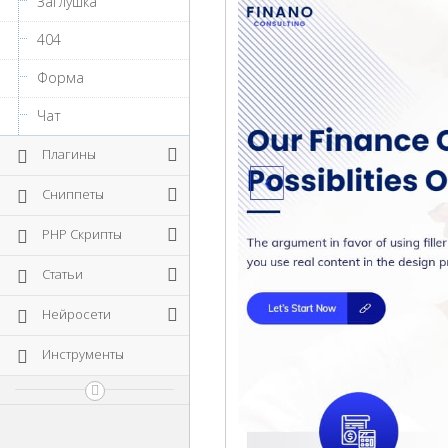
Заглушка
404
Форма
Чат
Плагины
Сниппеты
PHP Скрипты
Статьи
Нейросети
Инструменты