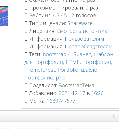
Прокомментировали:
0
раз
Рейтинг:
4.5
/
5
-
2
голосов
Тип лицензии:
Shareware
Лицензия:
Смотреть источник
Информация:
Пользователям
Информация:
Правообладателям
Теги:
bootstrap 4
,
Бизнес
,
шаблон
для портфолио
,
HTML
,
портфолио
,
Themeforest
,
Portfolio
,
шаблон
портфолио
,
php
Поделился:
BootstrapТема
Добавлено:
2021-12-17
в
16:26
Метка:
1639747577