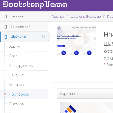
BootstrapTema
Главная
Главная
Шаблоны Bootstrap
По
Заказать сайт
Fi
Шаблоны
Шаб
Админ
кор
Блог
вам
*
Boots
Конструкторы
Лендинг
Магазин
Скриншот
Портфолио
Премиум