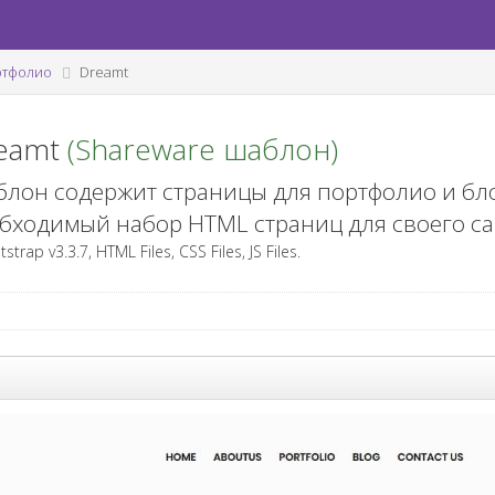
ртфолио
Dreamt
eamt
(Shareware шаблон)
лон содержит страницы для портфолио и бло
бходимый набор HTML страниц для своего са
trap v3.3.7, HTML Files, CSS Files, JS Files.