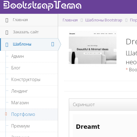
BootstrapTema
Главная
Главная
Шаблоны Bootstrap
По
Заказать сайт
Dr
Шаблоны
Шаб
Админ
нео
Блог
*
Boots
Конструкторы
Лендинг
Магазин
Скриншот
Портфолио
Премиум