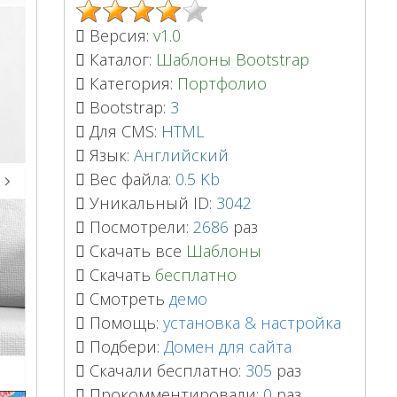
Версия:
v1.0
Каталог:
Шаблоны Bootstrap
Категория:
Портфолио
Bootstrap:
3
Для CMS:
HTML
Язык:
Английский
Вес файла:
0.5 Kb
Уникальный ID:
3042
Посмотрели:
2686
раз
Скачать все
Шаблоны
Скачать
бесплатно
Смотреть
демо
Помощь:
установка & настройка
Подбери:
Домен для сайта
Скачали бесплатно:
305
раз
Прокомментировали:
0
раз