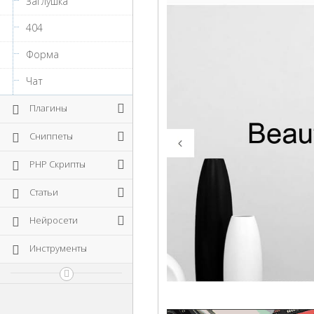
Заглушка
404
Форма
Чат
Плагины
Сниппеты
PHP Скрипты
Статьи
Нейросети
Инструменты