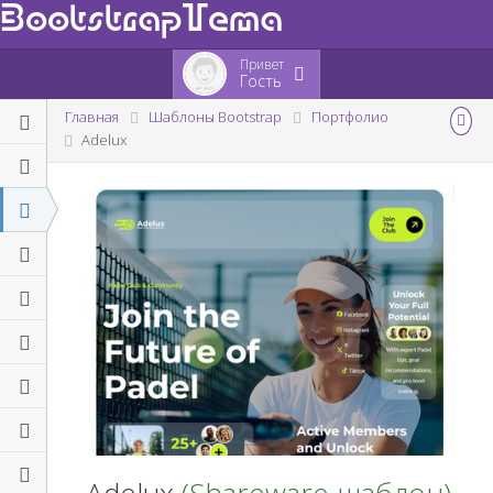
BootstrapTema
Привет
Гость
Главная
Шаблоны Bootstrap
Портфолио
Adelux