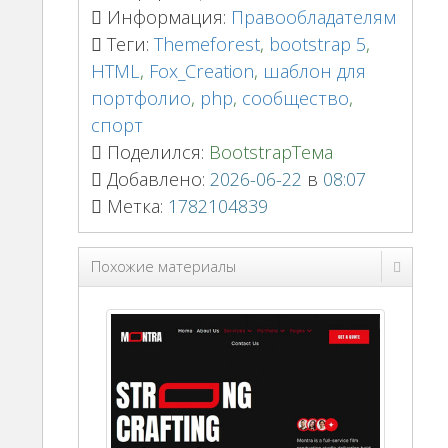
Информация:
Правообладателям
Теги:
Themeforest
,
bootstrap 5
,
HTML
,
Fox_Creation
,
шаблон для
портфолио
,
php
,
сообщество
,
спорт
Поделился:
BootstrapТема
Добавлено:
2026-06-22
в
08:07
Метка:
1782104839
Похожие материалы