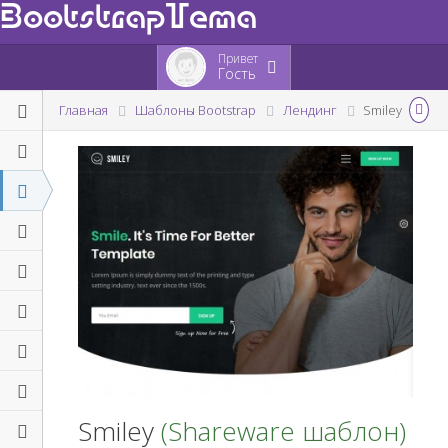
BootstrapTema
Привет
Гость
Главная
Шаблоны Bootstrap
Лендинг
Smiley
Smiley
(Shareware шаблон)