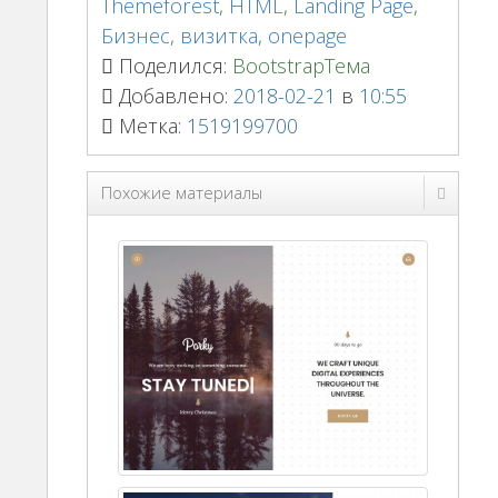
Themeforest
,
HTML
,
Landing Page
,
Бизнес
,
визитка
,
onepage
Поделился:
BootstrapТема
Добавлено:
2018-02-21
в
10:55
Метка:
1519199700
Похожие материалы