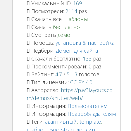
Уникальный ID:
169
Посмотрели:
2114
раз
Скачать все
Шаблоны
Скачать
бесплатно
Смотреть
демо
Помощь:
установка & настройка
Подбери:
Домен для сайта
Скачали бесплатно:
133
раз
Прокомментировали:
0
раз
Рейтинг:
4.7
/
5
-
3
голосов
Тип лицензии:
CC BY 4.0
Авторство:
https://p.w3layouts.co
m/demos/shutter/web/
Информация:
Пользователям
Информация:
Правообладателям
Теги:
адаптивный
,
template
,
шаблон
,
Bootstrap
,
лендинг
,