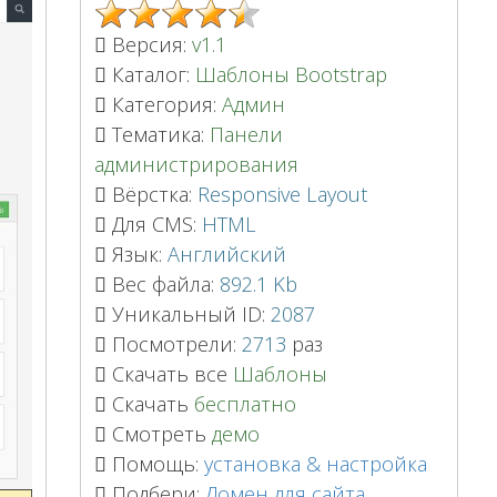
Версия:
v1.1
Каталог:
Шаблоны Bootstrap
Категория:
Админ
Тематика:
Панели
администрирования
Вёрстка:
Responsive Layout
Для CMS:
HTML
Язык:
Английский
Вес файла:
892.1 Kb
Уникальный ID:
2087
Посмотрели:
2713
раз
Скачать все
Шаблоны
Скачать
бесплатно
Смотреть
демо
Помощь:
установка & настройка
Подбери:
Домен для сайта