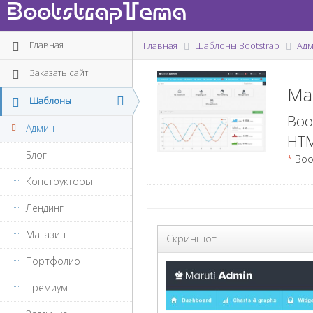
BootstrapTema
Главная
Главная
Шаблоны Bootstrap
Ад
Заказать сайт
Ma
Шаблоны
Boo
Админ
HTM
Блог
*
Boots
Конструкторы
Лендинг
Магазин
Скриншот
Портфолио
Премиум