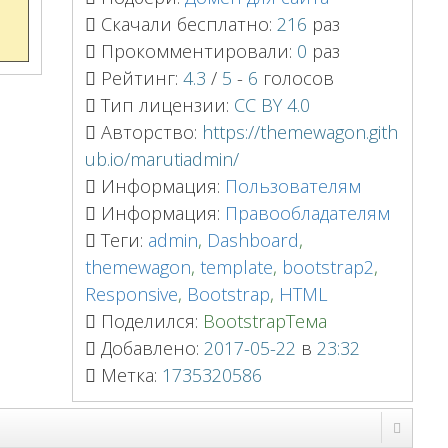
Скачали бесплатно:
216
раз
Прокомментировали:
0
раз
Рейтинг:
4.3
/
5
-
6
голосов
Тип лицензии:
CC BY 4.0
Авторство:
https://themewagon.gith
ub.io/marutiadmin/
Информация:
Пользователям
Информация:
Правообладателям
Теги:
admin
,
Dashboard
,
themewagon
,
template
,
bootstrap2
,
Responsive
,
Bootstrap
,
HTML
Поделился:
BootstrapТема
Добавлено:
2017-05-22
в
23:32
Метка:
1735320586