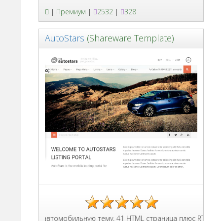
|
Премиум
|
2532
|
328
AutoStars
(Shareware Template)
лон на автомобильную тему, 41 HTML страница плюс RTL версия, 