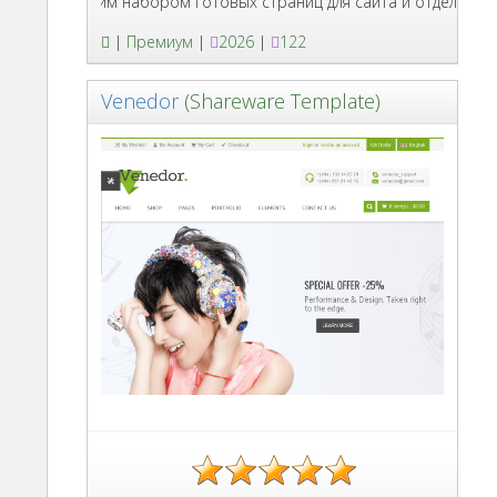
с большим набором готовых страниц для сайта и отдельных стра
|
Премиум
|
2026
|
122
Venedor
(Shareware Template)