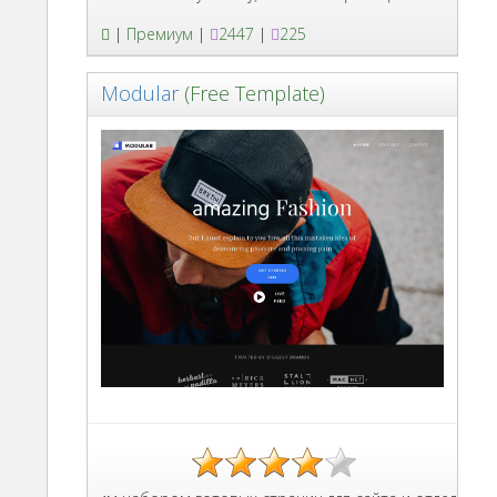
|
Премиум
|
2447
|
225
Modular
(Free Template)