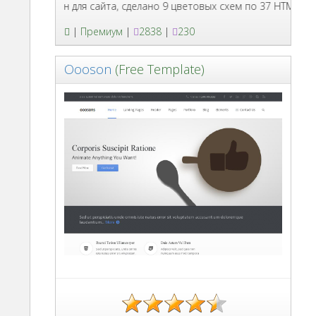
3 шаблон для сайта, сделано 9 цветовых схем по 37 HTML страниц 
|
Премиум
|
2838
|
230
Oooson
(Free Template)