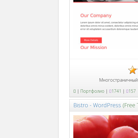
Многостраничный шаблон порт
|
Портфолио
|
1741
|
157
Bistro - WordPress
(Free 