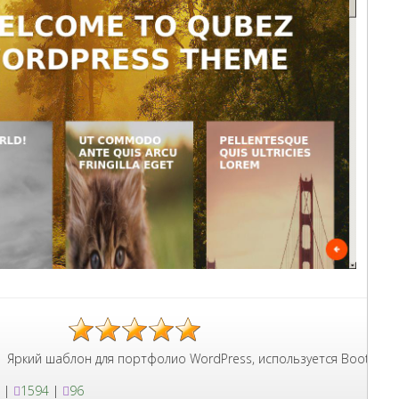
ать меню, сделан на Bootstrap 3.
блон для портфолио WordPress, используется Bootstrap 3, добав
|
1594
|
96