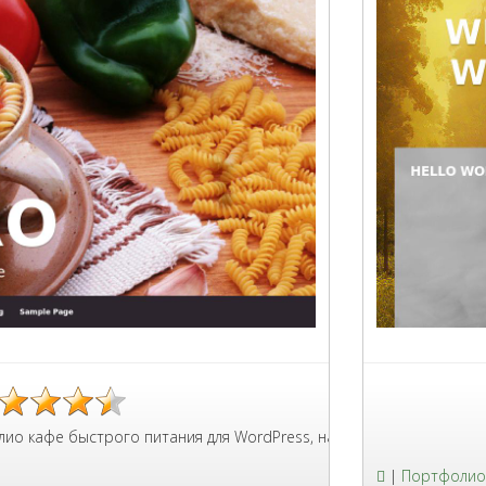
строго питания для WordPress, на странице продукта можно выбр
Яркий ша
|
Портфолио