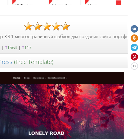
 с элементами включая галерею и прайсы.
огостраничный шаблон для создания сайта портфолио HTML5 акту
|
1564
|
117
Press
(Free Template)