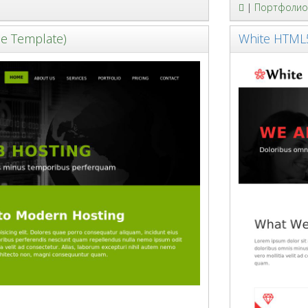
|
Портфолио
ee Template)
White HTML