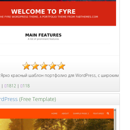
райсы и контакты для обратной связи.
ный шаблон портфолио для WordPress, с широким слайдером и на
|
1812
|
118
rdPress
(Free Template)