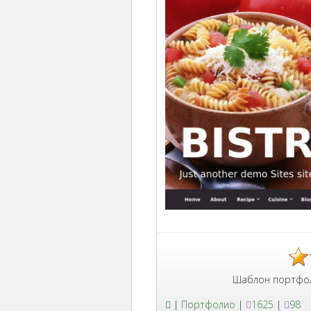
Шаблон портфолио кафе бы
|
Портфолио
|
1625
|
98