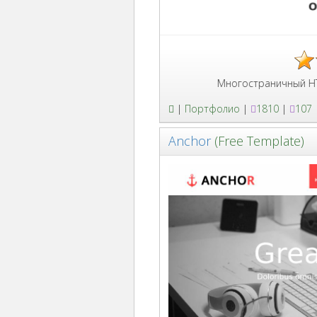
Многостраничный HTML5 шаблон 
|
Портфолио
|
1810
|
107
Anchor
(Free Template)