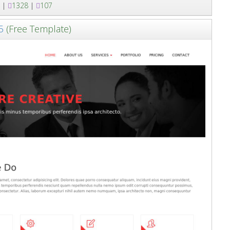
|
1328
|
107
5
(Free Template)