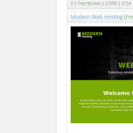
|
Портфолио
|
2096
|
154
Modern Web Hosting
(Fr