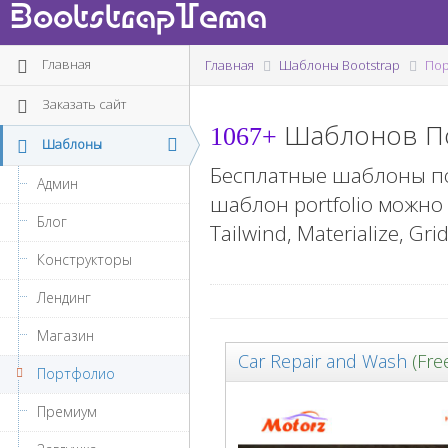
BootstrapTema
Главная
Главная
Шаблоны Bootstrap
По
Заказать сайт
Шаблонов По
1067+
Шаблоны
Бесплатные шаблоны по
Админ
шаблон portfolio можно
Блог
Tailwind, Materialize, Gr
Конструкторы
Лендинг
Магазин
Car Repair and Wash
(Fre
Портфолио
Премиум