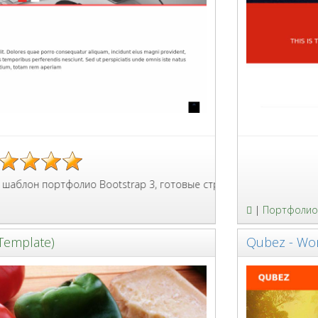
фолио Bootstrap 3, готовые страницы для описаний, галереи, п
Ярко крас
|
Портфолио
Template)
Qubez - Wo