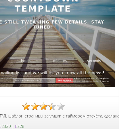
рода, сделан на Bootstrap 3.
 страницы заглушки с таймером отсчёта, сделана форма отправки 
2320
|
228