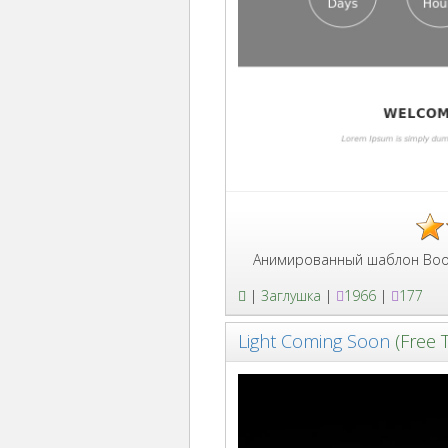
Анимированный шаблон Bootstrap 3 заглу
|
Заглушка
|
1966
|
177
Light Coming Soon
(Free 