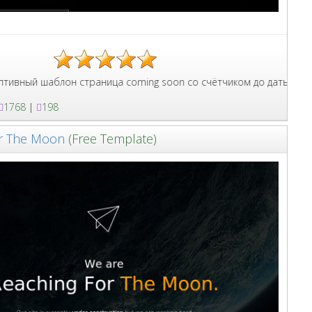
рма связи и красивый градиент фона.
лон страница coming soon со счётчиком до даты и формой связи,
1768
|
198
or The Moon
(Free Template)