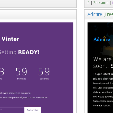
|
Заглушка
|
Admire
(Fre