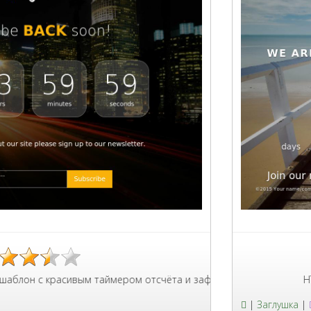
красивым таймером отсчёта и зафиксированным фоном ночного го
HTML шаблон
|
Заглушка
|