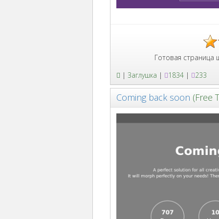
Готовая страница шаблон HTML
|
Заглушка
|
1834
|
233
Coming back soon
(Free 