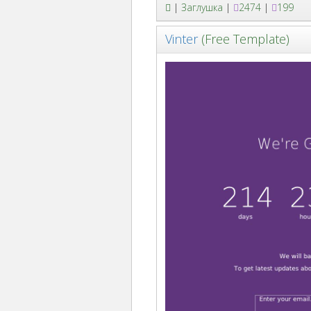
|
Заглушка
|
2474
|
199
Vinter
(Free Template)