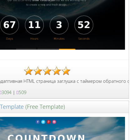
и дополнительной информации с формой обратной связи.
HTML страница заглушка с таймером обратного отсчёта для сайта,
3094
|
509
Template
(Free Template)