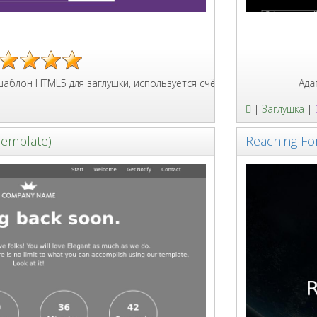
5 для заглушки, используется счётчик таймер указанной даты, фо
Адаптивный шаб
|
Заглушка
|
Template)
Reaching F