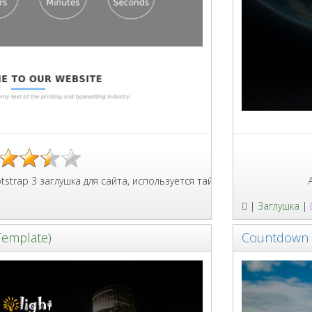
шка для сайта, используется таймер обратного отсчёта и секци
Адаптивная 
|
Заглушка
|
Template)
Countdown 