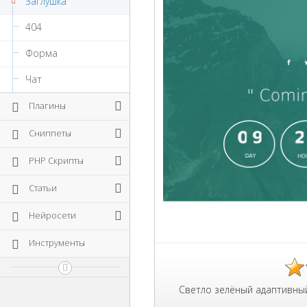
Заглушка
404
Форма
Чат
Плагины
Сниппеты
PHP Скрипты
Статьи
Нейросети
Инструменты
Светло зелёный адаптивный HTML шаблон