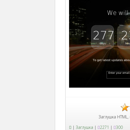
Заглушка HTML, шаблон с 
|
Заглушка
|
2271
|
300