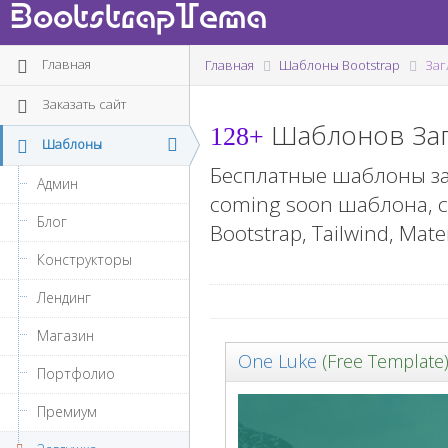
BootstrapTema
Главная
Главная
Шаблоны Bootstrap
Заг
Заказать сайт
Шаблонов Заг
128+
Шаблоны
Бесплатные шаблоны за
Админ
coming soon шаблона, 
Блог
Bootstrap, Tailwind, Mate
Конструкторы
Лендинг
Магазин
One Luke
(Free Template
Портфолио
Премиум