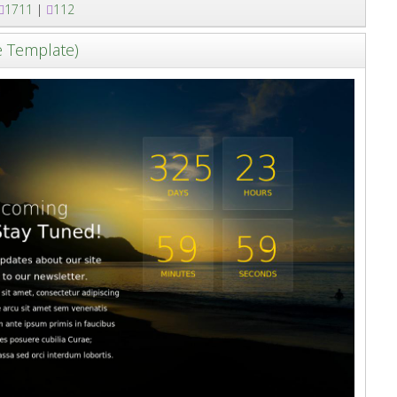
1711
|
112
e Template)