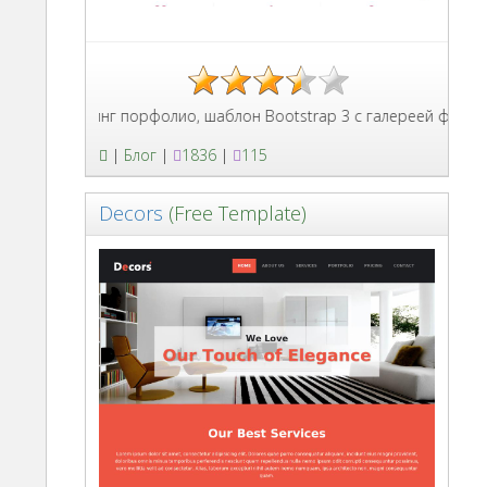
Лендинг порфолио, шаблон Bootstrap 3 с галереей формой к
|
Блог
|
1836
|
115
Decors
(Free Template)