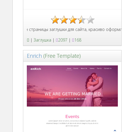
Шаблон страницы заглушки для сайта, красиво оформлена, с та
|
Заглушка
|
2097
|
168
Enrich
(Free Template)