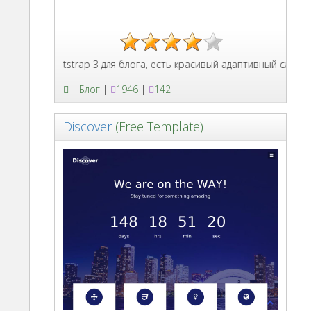
лон Bootstrap 3 для блога, есть красивый адаптивный слайдер, о
|
Блог
|
1946
|
142
Discover
(Free Template)