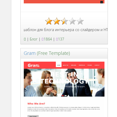
птивный шаблон для блога интерьера со слайдером и HTML стран
|
Блог
|
1864
|
137
Gram
(Free Template)