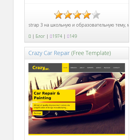
лон Bootstrap 3 на школьную и образовательную тему, можно исп
|
Блог
|
1974
|
149
Crazy Car Repair
(Free Template)