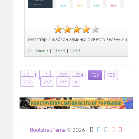
Bootstrap 3 шаблон админки с светло зелёными элемент
|
Админ
|
1933
|
180
«
1
2
...
723
724
725
726
727
...
732
733
»
BootstrapTema
© 2026