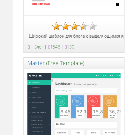
Широкий шаблон для блога с выделяющимся ярким крас
|
Блог
|
1546
|
130
Master
(Free Template)