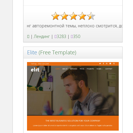
Лендинг авторемонтной темы, неплохо смотрится, добавлены
|
Лендинг
|
3283
|
350
Elite
(Free Template)