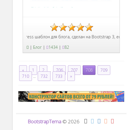
WordPress шаблон для блога, сделан на Bootstrap 3, есть Nivo L
|
Блог
|
1434
|
82
«
1
2
...
706
707
708
709
710
...
732
733
»
BootstrapTema
© 2026