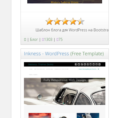
Шаблон блога для WordPress на Bootstrap 3 с P
|
Блог
|
1303
|
75
Inkness - WordPress
(Free Template)