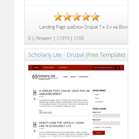
Landing Page шаблон Drupal 7.x-3.x на Bootstrap 
|
Лендинг
|
1910
|
106
Scholarly Lite - Drupal
(Free Template)