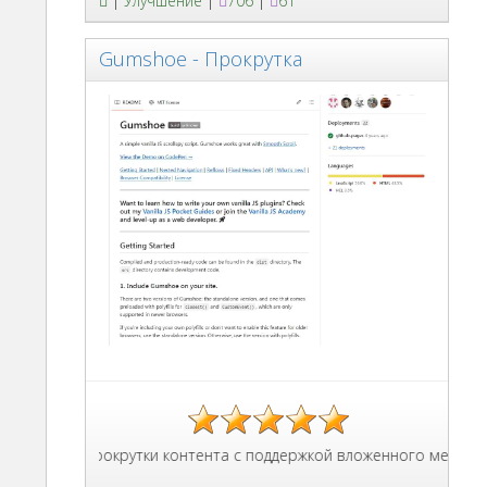
|
Улучшение
|
706
|
61
Gumshoe - Прокрутка
плавной прокрутки контента с поддержкой вложенного меню навиг