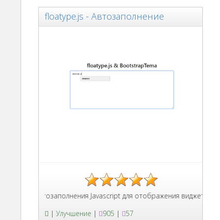
floatype.js - Автозаполнение
отека автозаполнения Javascript для отображения виджетов плав
|
Улучшение
|
905
|
57