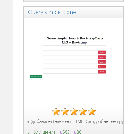
jQuery simple clone
ый клонирует (добавляет) элемент HTML Dom, добавлено русифици
|
Улучшение
|
583
|
80