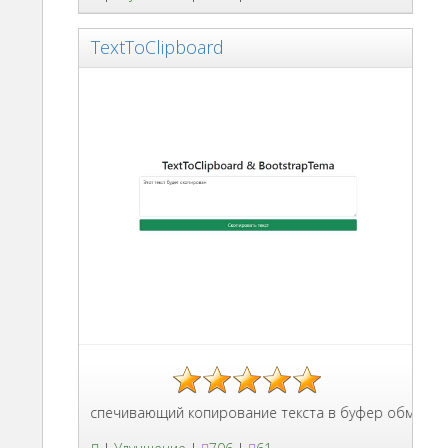
TextToClipboard
Script, обеспечивающий копирование текста в буфер обмена с ув