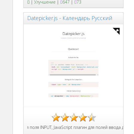
|
Улучшение
|
647
|
73
Datepicker.js - Календарь Русский
дарь для поля INPUT, JavaScript плагин для полей ввода даты и в