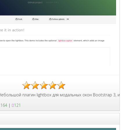
и нужным элементам.
ой плагин lightbox для модальных окон Bootstrap 3, изменён пр
2164
|
121