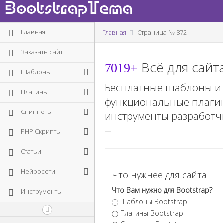
BootstrapTema
Главная
Главная
Страница №
872
Заказать сайт
Всё для сайт
7019+
Шаблоны
Бесплатные шаблоны и те
Плагины
функциональные плагины
Сниппеты
инструменты разработч
PHP Скрипты
Статьи
Нейросети
Что нужнее для сайта
Что Вам нужно для Bootstrap?
Инструменты
Шаблоны Bootstrap
Плагины Bootstrap