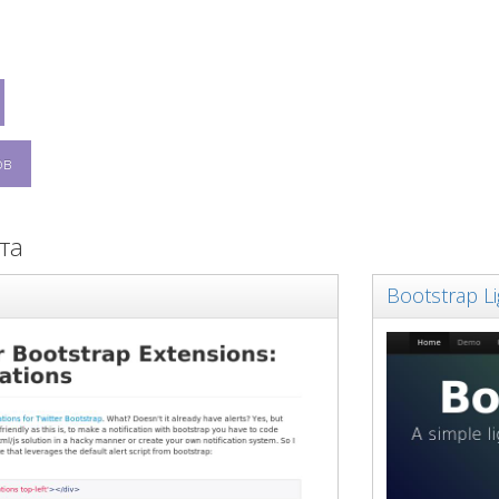
ов
та
Bootstrap L