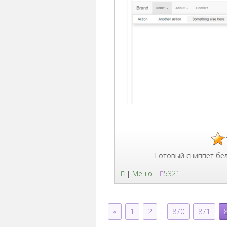
Готовый сниппет белого гор
|
Меню
|
5321
«
1
2
...
870
871