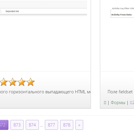
изонтального выпадающего HTML меню для Bootstrap 3 с исполь
Поле fieldset в котор
|
Формы
|
872
873
874
...
877
878
»