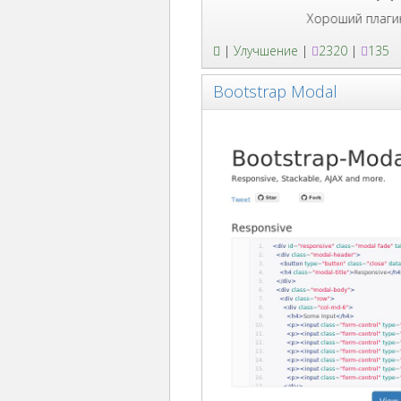
Хороший плагин для со
|
Улучшение
|
2320
|
135
Bootstrap Modal