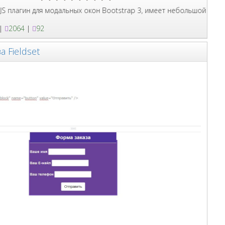
к фото так и видео.
ин для модальных окон Bootstrap 3, имеет небольшой вес и подой
|
2064
|
92
а Fieldset