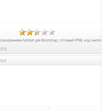
h Animation, Full Width and Long Modals.
ем fieldset для Bootstrap, готовый HTML код сниппета для сайта
4070
nput