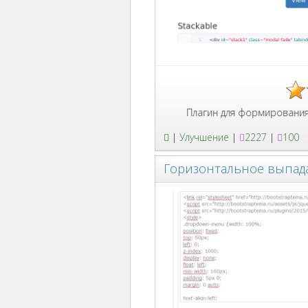
Плагин для формирования модальных 
|
Улучшение
|
2227
|
100
Горизонтальное выпа