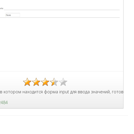
зованием базовых селекторов.
ом находится форма input для ввода значений, готовый HTML снип
2484